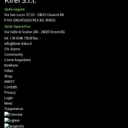
Kirei S.r.l.
Sede Legale
Via San Lucio 37/19 - 24023 Clusone BG
P.IVA 03614710162 REA BG 393633
Sede Operativa
Via Valle di Scalve 100 - 24020 Onore BG
tel.
+39 0346 73530
fax. -
info@kirei-italia.it
Chi Siamo
Community
Come Acquistare
KireiKare
Video
Shop
AMATY
Contatti
Privacy
Login
News
Trasparenza