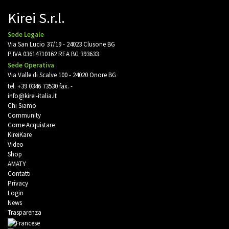
Kirei S.r.l.
Sede Legale
Via San Lucio 37/19 - 24023 Clusone BG
P.IVA 03614710162 REA BG 393633
Sede Operativa
Via Valle di Scalve 100 - 24020 Onore BG
tel.
+39 0346 73530
fax. -
info@kirei-italia.it
Chi Siamo
Community
Come Acquistare
KireiKare
Video
Shop
AMATY
Contatti
Privacy
Login
News
Trasparenza