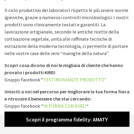
Il ciclo produttivo dei laboratori rispetta le più severe norme
igieniche, grazie a numerosi controlli microbiologici. I nostri
prodotti sono clinicamente testati e garantiti. La
lavorazione artigianale, secondo le antiche ricette della
coltivazione vegetale, unita alle raffinate tecniche di
estrazione della moderna tecnologia, ci permette di portare
nelle vostre case delle vere “maniglie della natura”.
Scopri cosa dicono di noi le migliaia di cliente che hanno
provato i prodotti KIREI:
Gruppo Facebook “
TESTIMONIANZE PRODOTTO”
Unisciti a noi nel percorso per migliorare la tua forma fisica
e ritrovare il benessere che stai cercando:
Gruppo Facebook “
IN FORMA CON KIREI
“
Diventa CLIENTE GREEN KIREI
Diventa CONSULENTE DEL BENESSERE
Scopri il programma fidelity: AMATY