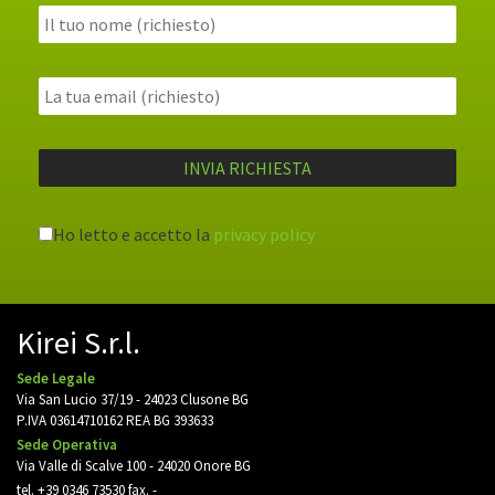
Ho letto e accetto la
privacy policy
Kirei S.r.l.
Sede Legale
Via San Lucio 37/19 - 24023 Clusone BG
P.IVA 03614710162 REA BG 393633
Sede Operativa
Via Valle di Scalve 100 - 24020 Onore BG
tel.
+39 0346 73530
fax. -