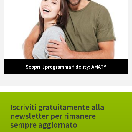
Diventa CONSULENTE DEL BENESSERE
Diventa CLIENTE GREEN KIREI
Scopri il programma fidelity: AMATY
Iscriviti gratuitamente alla
newsletter per rimanere
sempre aggiornato