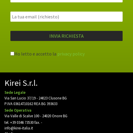
Ho letto e accetto la
privacy policy
Kirei S.r.l.
Sede Legale
Via San Lucio 37/19 - 24023 Clusone BG
P.IVA 03614710162 REA BG 393633
Sede Operativa
Via Valle di Scalve 100 - 24020 Onore BG
tel.
+39 0346 73530
fax. -
info@kirei-italia.it