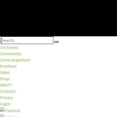
Chi Siamo
Community
Come Acquistare
KireiKare
Video
Shop
AMATY
Contatti
Privacy
Login