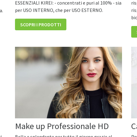
ESSENZIALI KIREI: - concentrati e puri al 100% - sia
ri
per USO INTERNO, che per USO ESTERNO.
ri
a.
bi
SCOPRI I PRODOTTI
Make up Professionale HD
C
i
Bella e splendente per tutto il giorno grazie al
Pr