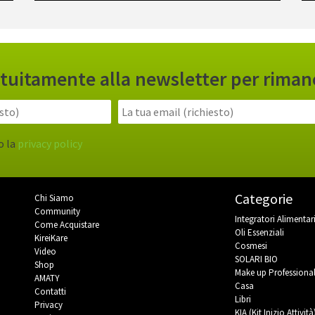
gratuitamente alla newsletter per rim
o la
privacy policy
Categorie
Chi Siamo
Community
Integratori Alimentar
Come Acquistare
Oli Essenziali
KireiKare
Cosmesi
Video
SOLARI BIO
Shop
Make up Professiona
AMATY
Casa
Contatti
Libri
Privacy
KIA (Kit Inizio Attività