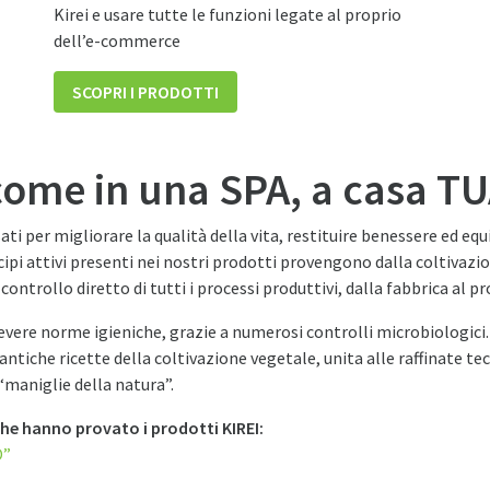
Kirei e usare tutte le funzioni legate al proprio
dell’e-commerce
SCOPRI I PRODOTTI
come in una SPA, a casa T
ati per migliorare la qualità della vita, restituire benessere ed equi
ncipi attivi presenti nei nostri prodotti provengono dalla coltivazio
 controllo diretto di tutti i processi produttivi, dalla fabbrica al pr
 severe norme igieniche, grazie a numerosi controlli microbiologici
 antiche ricette della coltivazione vegetale, unita alle raffinate t
“maniglie della natura”.
 che hanno provato i prodotti KIREI:
O”