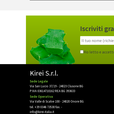
Iscriviti 
Ho letto e accett
Kirei S.r.l.
Sede Legale
Via San Lucio 37/19 - 24023 Clusone BG
P.IVA 03614710162 REA BG 393633
Sede Operativa
Via Valle di Scalve 100 - 24020 Onore BG
tel.
+39 0346 73530
fax. -
info@kirei-italia.it