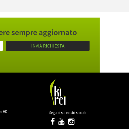
anere sempre aggiornato
i
le HD
Seguici sui nostri social:
)