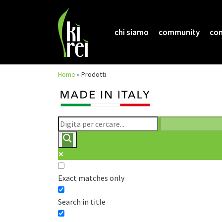
chi siamo
community
com
Skip
Home
»
Prodotti
to
content
Exact matches only
Search in title