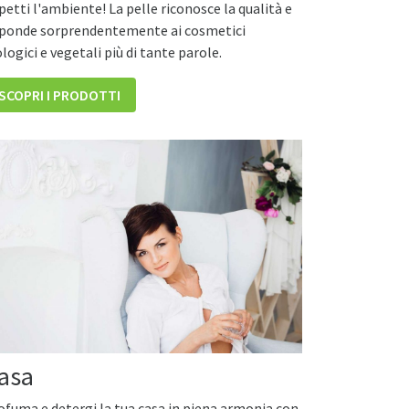
spetti l'ambiente! La pelle riconosce la qualità e
sponde sorprendentemente ai cosmetici
ologici e vegetali più di tante parole.
SCOPRI I PRODOTTI
asa
ofuma e detergi la tua casa in piena armonia con