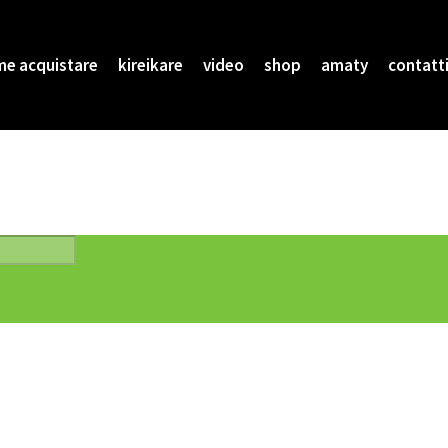
e acquistare
kireikare
video
shop
amaty
contatt